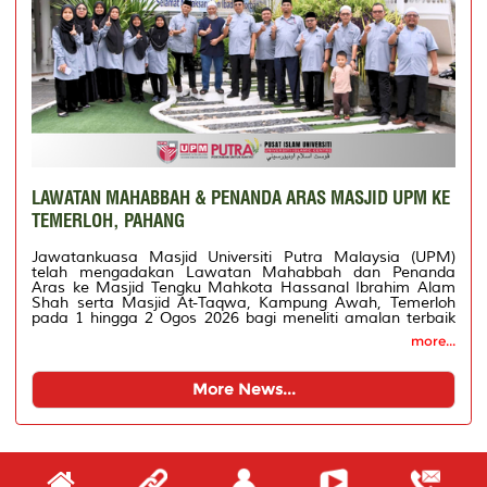
LAWATAN MAHABBAH & PENANDA ARAS MASJID UPM KE
TEMERLOH, PAHANG
Jawatankuasa Masjid Universiti Putra Malaysia (UPM)
telah mengadakan Lawatan Mahabbah dan Penanda
Aras ke Masjid Tengku Mahkota Hassanal Ibrahim Alam
Shah serta Masjid At-Taqwa, Kampung Awah, Temerloh
pada 1 hingga 2 Ogos 2026 bagi meneliti amalan terbaik
dalam pengurusan dan pengimarahan masjid yang berjaya
more...
menarik kehadiran jemaah secara konsisten, khususnya
bagi solat Subuh, Maghrib dan Isyak.
More News...