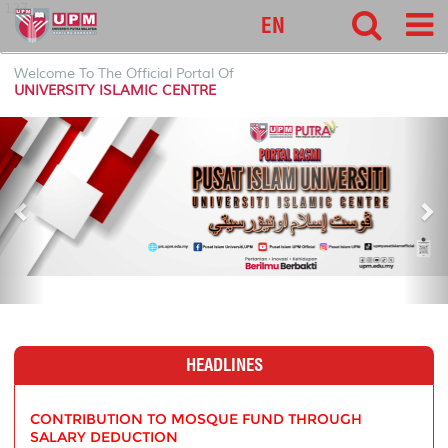
127
EN
Welcome To The Official Portal Of
UNIVERSITY ISLAMIC CENTRE
P
N
r
e
e
x
v
t
i
o
u
s
HEADLINES
CONTRIBUTION TO MOSQUE FUND THROUGH
SALARY DEDUCTION